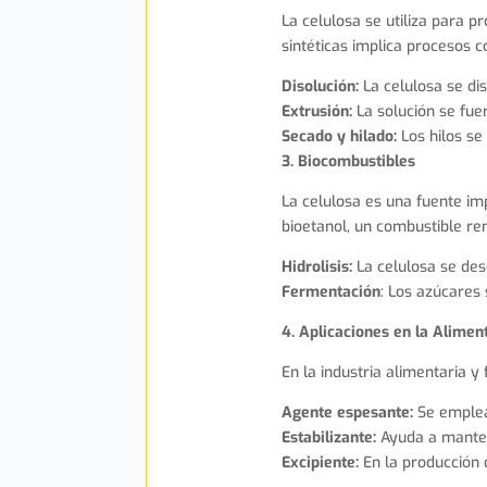
La celulosa se utiliza para p
sintéticas implica procesos 
Disolución:
La celulosa se di
Extrusión:
La solución se fuer
Secado y hilado:
Los hilos se 
3. Biocombustibles
La celulosa es una fuente im
bioetanol, un combustible re
Hidrolisis:
La celulosa se de
Fermentación
: Los azúcares
4. Aplicaciones en la Alimen
En la industria alimentaria y 
Agente espesante:
Se emplea 
Estabilizante:
Ayuda a manten
Excipiente:
En la producción 