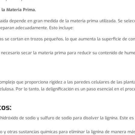
e la Materia Prima.
traída depende en gran medida de la materia prima utilizada. Se selec
preparan adecuadamente. Esto incluye:
as se cortan en trozos pequeños, lo que aumenta la superficie de con
s necesario secar la materia prima para reducir su contenido de humeda
mplejo que proporciona rigidez a las paredes celulares de las planta
elulosa. Por lo tanto, la delignificación es un paso esencial en el pro
os:
 hidróxido de sodio y sulfuro de sodio para disolver la lignina. Este
oro y otras sustancias químicas para eliminar la lignina de manera má