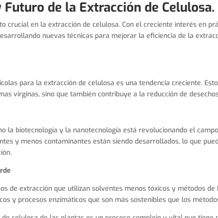
y Futuro de la Extracción de Celulosa.
to crucial en la extracción de celulosa. Con el creciente interés en prá
esarrollando nuevas técnicas para mejorar la eficiencia de la extracc
rícolas para la extracción de celulosa es una tendencia creciente. Est
as virginas, sino que también contribuye a la reducción de desechos
s
o la biotecnología y la nanotecnología está revolucionando el campo
ntes y menos contaminantes están siendo desarrollados, lo que pued
ión.
erde
os de extracción que utilizan solventes menos tóxicos y métodos de 
ónicos y procesos enzimáticos que son más sostenibles que los métodos
 de celulosa de las plantas es un proceso complejo y vital que tiene 