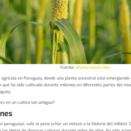
ente:
shutterstock.com
 agrícola en Paraguay, donde una planta ancestral está emergiendo 
no que ha sido cultivado durante milenios en diferentes partes del m
aguay.
és en un cultivo tan antiguo?
enes
o paraguayo, vale la pena echar un vistazo a la historia del milleto. O
en las dietas de diversas culturas durante miles de años. Ha sido acl