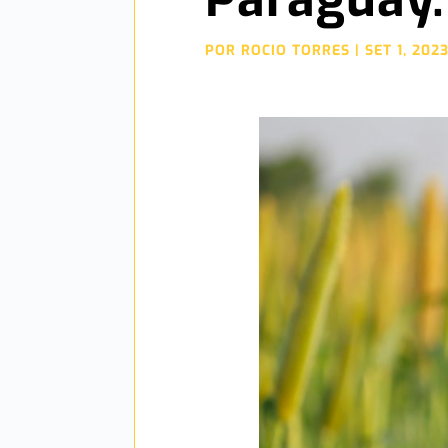
POR
ROCIO TORRES
|
SET 1, 202