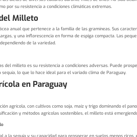
mo por su resistencia a condiciones climáticas extremas.
del Milleto
ácea anual que pertenece a la familia de las gramíneas. Sus caracterí
 y largas, y una inflorescencia en forma de espiga compacta. Las pequ
, dependiendo de la variedad.
s del milleto es su resistencia a condiciones adversas. Puede prosp
 sequía, lo que lo hace ideal para el variado clima de Paraguay.
rícola en Paraguay
ición agrícola, con cultivos como soja, maíz y trigo dominando el pan
sificación y métodos agrícolas sostenibles, el milleto está emergiend
lo
al a la sequía y su capacidad para prosperar en suelos menos ricos, 