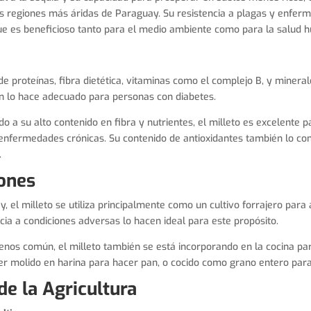
as regiones más áridas de Paraguay. Su resistencia a plagas y enfe
que es beneficioso tanto para el medio ambiente como para la salud 
 de proteínas, fibra dietética, vitaminas como el complejo B, y minera
én lo hace adecuado para personas con diabetes.
do a su alto contenido en fibra y nutrientes, el milleto es excelente p
 enfermedades crónicas. Su contenido de antioxidantes también lo con
.
iones
, el milleto se utiliza principalmente como un cultivo forrajero para
cia a condiciones adversas lo hacen ideal para este propósito.
nos común, el milleto también se está incorporando en la cocina p
ser molido en harina para hacer pan, o cocido como grano entero para
de la Agricultura