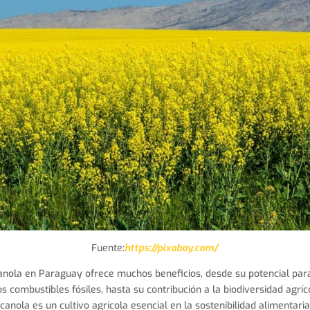
Fuente:
https://pixabay.com/
 canola en Paraguay ofrece muchos beneficios, desde su potencial pa
os combustibles fósiles, hasta su contribución a la biodiversidad agríc
la canola es un cultivo agrícola esencial en la sostenibilidad alimenta