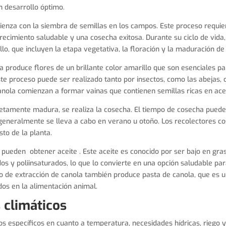
n desarrollo óptimo.
enza con la siembra de semillas en los campos. Este proceso requier
recimiento saludable y una cosecha exitosa. Durante su ciclo de vida,
lo, que incluyen la etapa vegetativa, la floración y la maduración de 
la produce flores de un brillante color amarillo que son esenciales par
ste proceso puede ser realizado tanto por insectos, como las abejas, 
canola comienzan a formar vainas que contienen semillas ricas en acei
tamente madura, se realiza la cosecha. El tiempo de cosecha puede 
 generalmente se lleva a cabo en verano u otoño. Los recolectores c
sto de la planta.
 pueden obtener aceite . Este aceite es conocido por ser bajo en gra
os y poliinsaturados, lo que lo convierte en una opción saludable p
o de extracción de canola también produce pasta de canola, que es u
ados en la alimentación animal.
 climáticos
os específicos en cuanto a temperatura, necesidades hídricas, riego y