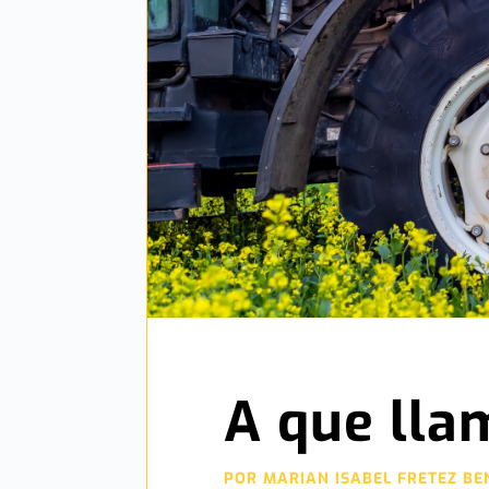
A que lla
POR
MARIAN ISABEL FRETEZ BE