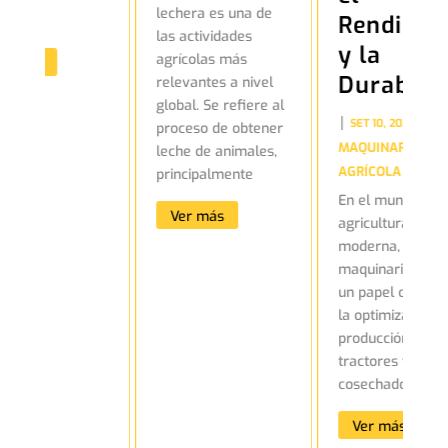
lechera es una de
ÍCOLA
Rendimie
las actividades
y la
agrícolas más
er más
Durabili
relevantes a nivel
global. Se refiere al
|
|
SET 10, 2024
proceso de obtener
MAQUINARIA
leche de animales,
AGRÍCOLA
principalmente
En el mundo de 
Ver más
agricultura
moderna, las
maquinarias jue
un papel crucial
la optimización d
producción. Des
tractores y
cosechadoras ha
Ver más